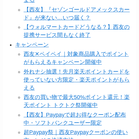
まる
【西友】『セゾンゴールドアメックスカー
ド』が来ない…いつ届く？
【ウォルマートカードどうなる？】西友の
提携サービス間もなく終了
キャンペーン
西友✕ペイペイ｜対象商品購入でポイント
がもらえるキャンペーン開催中
外れナシ抽選！先月楽天ポイントカードを
使っていない方限定・楽天ポイントがもら
える
西友の買い物で最大50%ポイント還元！楽
天ポイント トクトク祭開催中
【西友】Paypayで超お得なクーポン配布
中・ソフトバンクユーザー限定
超Paypay祭｜西友Paypayクーポンの使い