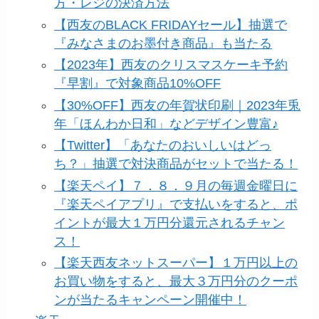
方・レジの決済方法
【西友のBLACK FRIDAYセール】抽選で
『みなさまのお墨付き商品』も当たる
【2023年】西友のクリスマスケーキ予約
『早割』で対象商品10%OFF
【30%OFF】西友の年賀状印刷｜2023年兎
年「ほんわか日和」などデザイン豊富♪
【Twitter】「あなたのおいしいはどっ
ち？」抽選で対決商品がセットで当たる！
【楽天ペイ】７．８．９月の毎週金曜日に
『楽天ペイアプリ』で支払いをすると、ポ
イントが最大１万円分還元されるチャン
ス！
【楽天西友ネットスーパー】１万円以上の
お買い物をすると、最大３万円分のクーポ
ンが当たるキャンペーン開催中！