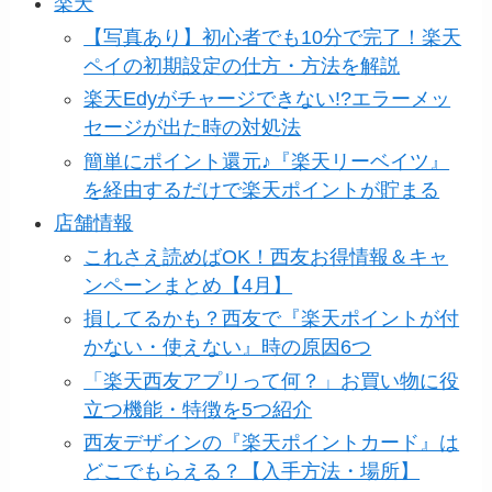
楽天
【写真あり】初心者でも10分で完了！楽天
ペイの初期設定の仕方・方法を解説
楽天Edyがチャージできない!?エラーメッ
セージが出た時の対処法
簡単にポイント還元♪『楽天リーベイツ』
を経由するだけで楽天ポイントが貯まる
店舗情報
これさえ読めばOK！西友お得情報＆キャ
ンペーンまとめ【4月】
損してるかも？西友で『楽天ポイントが付
かない・使えない』時の原因6つ
「楽天西友アプリって何？」お買い物に役
立つ機能・特徴を5つ紹介
西友デザインの『楽天ポイントカード』は
どこでもらえる？【入手方法・場所】