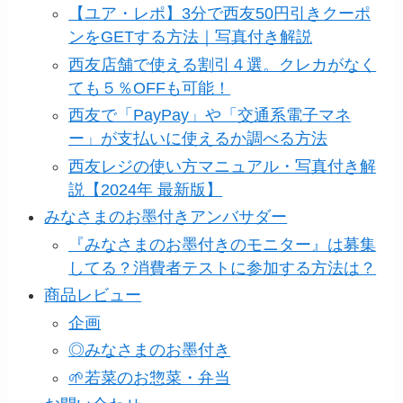
【ユア・レポ】3分で西友50円引きクーポ
ンをGETする方法｜写真付き解説
西友店舗で使える割引４選。クレカがなく
ても５％OFFも可能！
西友で「PayPay」や「交通系電子マネ
ー」が支払いに使えるか調べる方法
西友レジの使い方マニュアル・写真付き解
説【2024年 最新版】
みなさまのお墨付きアンバサダー
『みなさまのお墨付きのモニター』は募集
してる？消費者テストに参加する方法は？
商品レビュー
企画
◎みなさまのお墨付き
🌱若菜のお惣菜・弁当