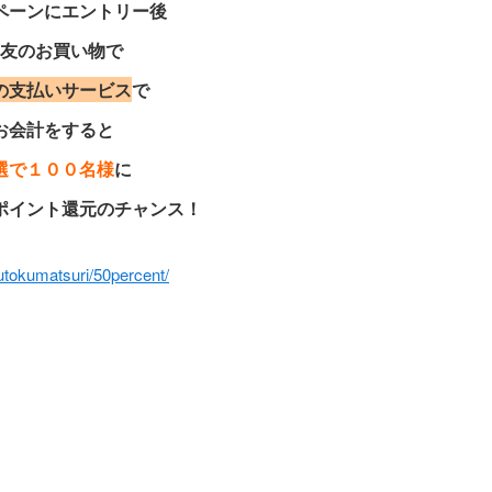
ペーンにエントリー後
友のお買い物で
の支払いサービス
で
お会計をすると
選で１００名様
に
ポイント還元
のチャンス！
kutokumatsuri/50percent/