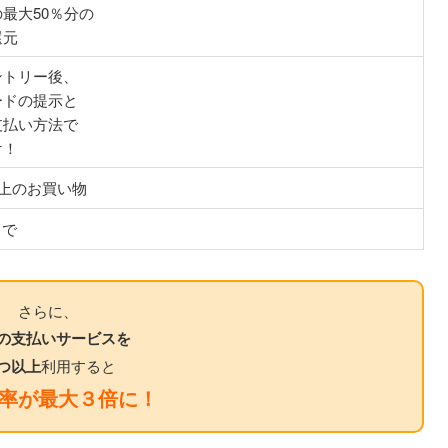
最大50％分の
還元
ントリー後、
ードの提示と
支払い方法で
け！
以上のお買い物
まで
さらに、
の支払いサービスを
つ以上
利用すると
率が最大３倍に！