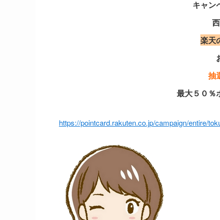
キャン
西
楽天
抽
最大５０％
https://pointcard.rakuten.co.jp/campaign/entire/to