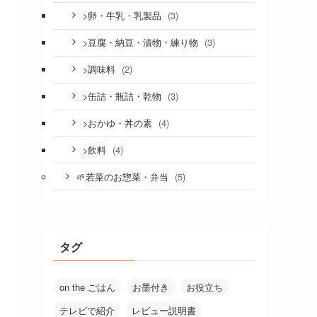
(3)
>卵・牛乳・乳製品
(3)
>豆腐・納豆・漬物・練り物
(2)
>調味料
(3)
>缶詰・瓶詰・乾物
(4)
>おかゆ・丼の素
(4)
>飲料
(5)
🌱若菜のお惣菜・弁当
タグ
on the ごはん
お墨付き
お役立ち
テレビで紹介
レビュー説明書