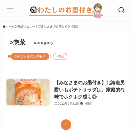
ホーム
商品レビュー
◎みなさまのお墨付き
>惣菜
>惣菜
– category –
◎みなさまのお墨付き
>惣菜
【みなさまのお墨付き】北海道男
爵いもポテトサラダは、家庭的な
味でホクホク感も◎
2022年6月21日
>惣菜
1