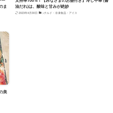
チー
支持率100%！【みなさまのお墨付き】冷し中華 (醤
のま
油だれ)は、酸味と甘みが絶妙
2023年4月30日
>チルド・冷凍食品・アイス
の美