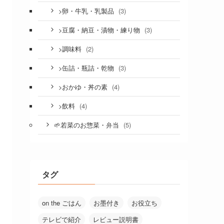
(3)
>卵・牛乳・乳製品
(3)
>豆腐・納豆・漬物・練り物
(2)
>調味料
(3)
>缶詰・瓶詰・乾物
(4)
>おかゆ・丼の素
(4)
>飲料
(5)
🌱若菜のお惣菜・弁当
タグ
on the ごはん
お墨付き
お役立ち
テレビで紹介
レビュー説明書