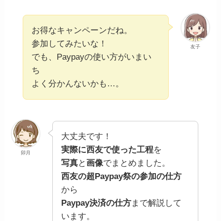
お得なキャンペーンだね。
参加してみたいな！
友子
でも、Paypayの使い方がいまい
ち
よく分かんないかも…。
大丈夫です！
実際に西友で使った工程
を
卯月
写真
と
画像
でまとめました。
西友の超Paypay祭の参加の仕方
から
Paypay決済の仕方
まで解説して
います。