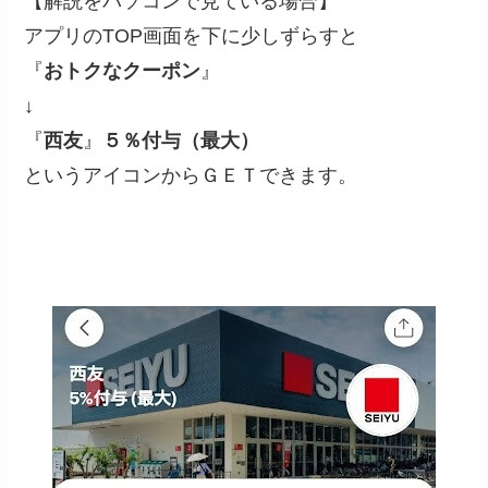
【解説をパソコンで見ている場合】
アプリのTOP画面を下に少しずらすと
『
おトクなクーポン
』
↓
『
西友
』
５％付与（最大）
というアイコンからＧＥＴできます。