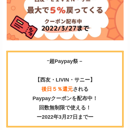
ｰ超Paypay祭－
【西友・LIVIN・サニー】
後日５％還元
される
Paypayクーポンを配布中！
回数無制限
で使える！
ー2022年3月27日までー