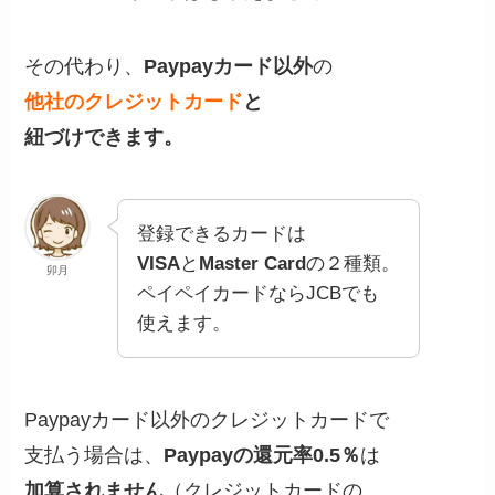
その代わり、
Paypayカード以外
の
他社のクレジットカード
と
紐づけできます。
登録できるカードは
VISA
と
Master Card
の２種類。
卯月
ペイペイカードならJCBでも
使えます。
Paypayカード以外のクレジットカードで
支払う場合は、
Paypayの還元率0.5％
は
加算されません
（クレジットカードの