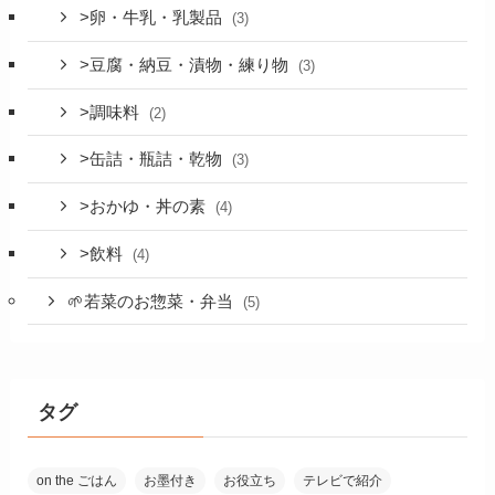
>卵・牛乳・乳製品
(3)
>豆腐・納豆・漬物・練り物
(3)
>調味料
(2)
>缶詰・瓶詰・乾物
(3)
>おかゆ・丼の素
(4)
>飲料
(4)
🌱若菜のお惣菜・弁当
(5)
タグ
on the ごはん
お墨付き
お役立ち
テレビで紹介