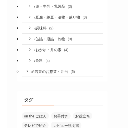
(3)
>卵・牛乳・乳製品
(3)
>豆腐・納豆・漬物・練り物
(2)
>調味料
(3)
>缶詰・瓶詰・乾物
(4)
>おかゆ・丼の素
(4)
>飲料
(5)
🌱若菜のお惣菜・弁当
タグ
on the ごはん
お墨付き
お役立ち
テレビで紹介
レビュー説明書