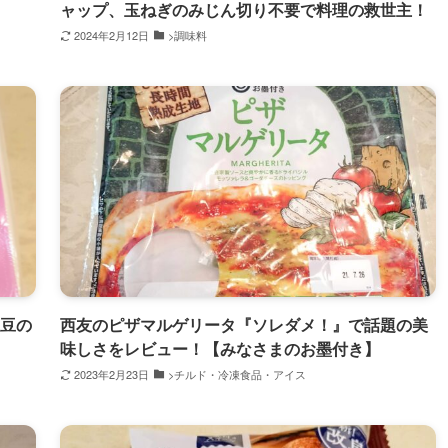
ャップ、玉ねぎのみじん切り不要で料理の救世主！
2024年2月12日
>調味料
大豆の
西友のピザマルゲリータ『ソレダメ！』で話題の美
味しさをレビュー！【みなさまのお墨付き】
2023年2月23日
>チルド・冷凍食品・アイス