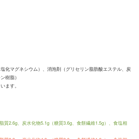
（塩化マグネシウム）、消泡剤（グリセリン脂肪酸エステル、炭
ーン樹脂）
ています。
質2.6g、炭水化物5.1g（糖質3.6g、食餅繊維1.5g）、食塩相