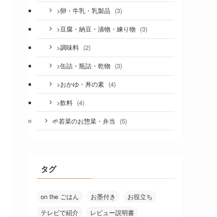
(3)
>卵・牛乳・乳製品
(3)
>豆腐・納豆・漬物・練り物
(2)
>調味料
(3)
>缶詰・瓶詰・乾物
(4)
>おかゆ・丼の素
(4)
>飲料
(5)
🌱若菜のお惣菜・弁当
タグ
on the ごはん
お墨付き
お役立ち
テレビで紹介
レビュー説明書