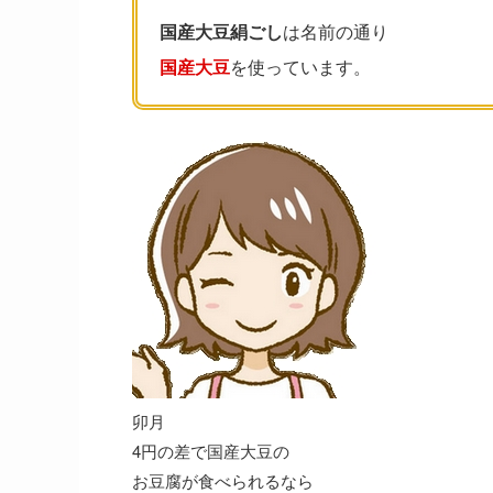
国産大豆絹ごし
は名前の通り
国産大豆
を使っています。
卯月
4円の差で国産大豆の
お豆腐が食べられるなら