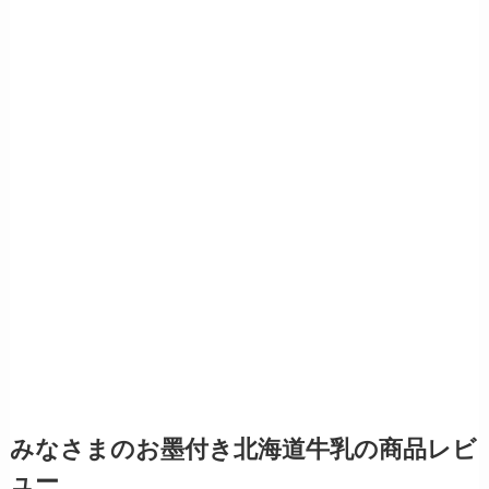
みなさまのお墨付き北海道牛乳の商品レビ
ュー