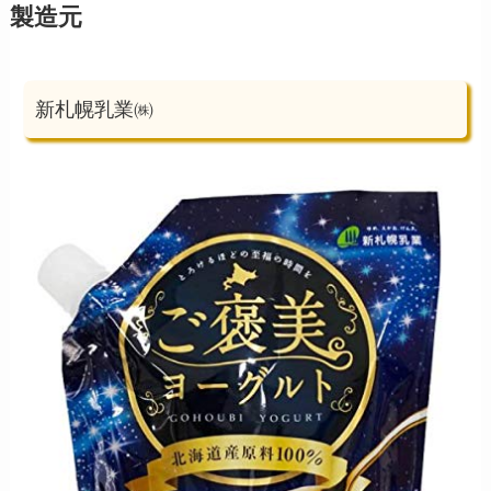
製造元
新札幌乳業㈱