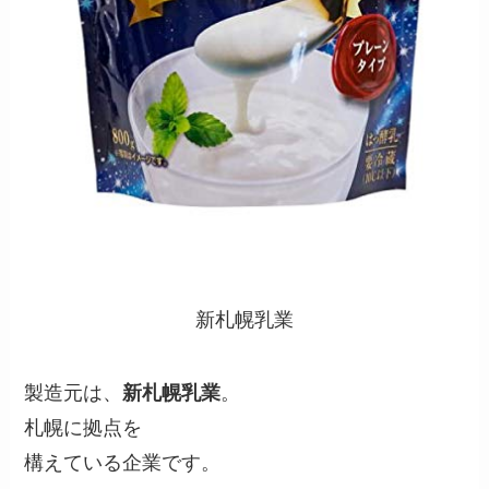
新札幌乳業
製造元は、
新札幌乳業
。
札幌に拠点を
構えている企業です。