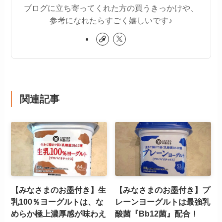
ブログに立ち寄ってくれた方の買うきっかけや、
参考になれたらすごく嬉しいです♪
関連記事
【みなさまのお墨付き】生
【みなさまのお墨付き】プ
乳100％ヨーグルトは、な
レーンヨーグルトは最強乳
めらか極上濃厚感が味わえ
酸菌『Bb12菌』配合！