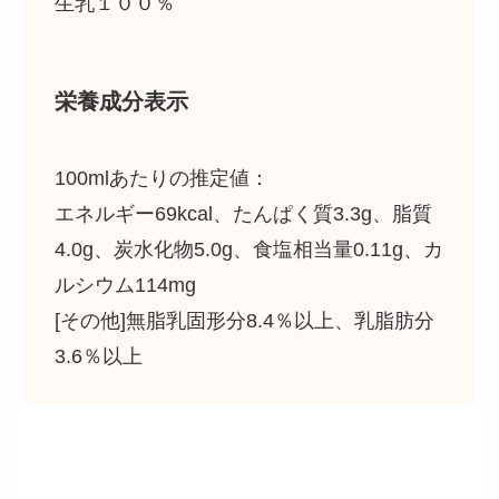
生乳１００％
栄養成分表示
100mlあたりの推定値：
エネルギー69kcal、たんぱく質3.3g、脂質
4.0g、炭水化物5.0g、食塩相当量0.11g、カ
ルシウム114mg
[その他]無脂乳固形分8.4％以上、乳脂肪分
3.6％以上