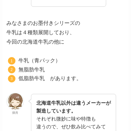
みなさまのお墨付きシリーズの
牛乳は４種類展開しており、
今回の北海道牛乳の他に
牛乳（青パック）
無脂肪牛乳
低脂肪牛乳 があります。
北海道牛乳以外は違うメーカーが
製造しています。
卯月
それぞれ微妙に味や特徴も
違うので、ぜひ飲み比べてみて