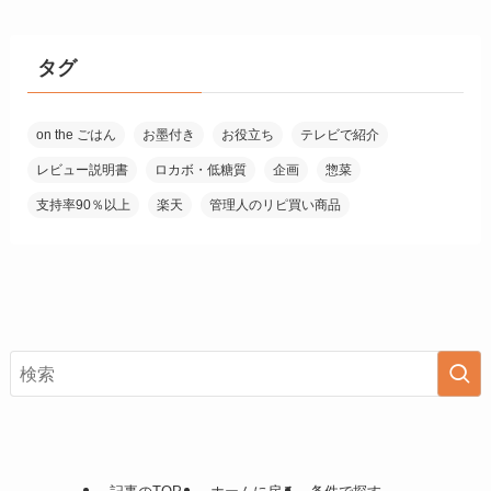
タグ
on the ごはん
お墨付き
お役立ち
テレビで紹介
レビュー説明書
ロカボ・低糖質
企画
惣菜
支持率90％以上
楽天
管理人のリピ買い商品