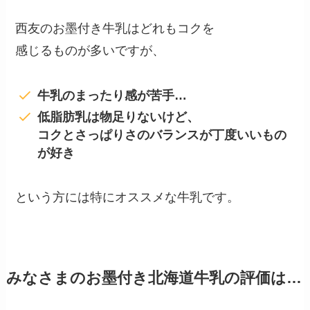
西友のお墨付き牛乳はどれもコクを
感じるものが多いですが、
牛乳のまったり感が苦手…
低脂肪乳は物足りないけど、
コクとさっぱりさのバランスが丁度いいもの
が好き
という方には特にオススメな牛乳です。
みなさまのお墨付き北海道牛乳の評価は…