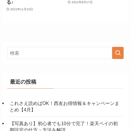
る♪
2021年8月17日
2021年11月10日
最近の投稿
これさえ読めばOK！西友お得情報＆キャンペーンま
とめ【4月】
【写真あり】初心者でも10分で完了！楽天ペイの初
期設定の仕方・方法を解説