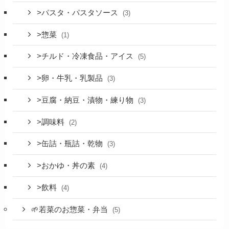
>パスタ・パスタソース
(3)
>惣菜
(1)
>チルド・冷凍食品・アイス
(5)
>卵・牛乳・乳製品
(3)
>豆腐・納豆・漬物・練り物
(3)
>調味料
(2)
>缶詰・瓶詰・乾物
(3)
>おかゆ・丼の素
(4)
>飲料
(4)
🌱若菜のお惣菜・弁当
(5)