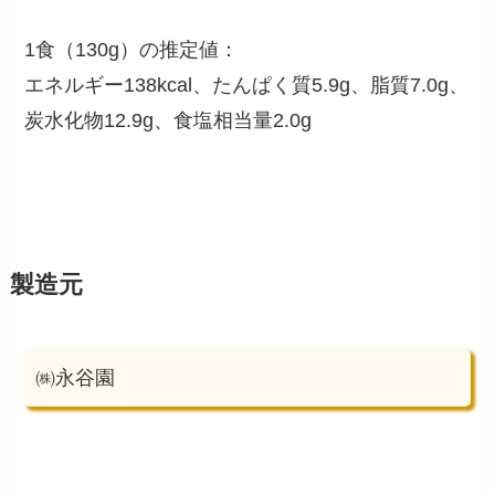
1食（130g）の推定値：
エネルギー138kcal、たんぱく質5.9g、脂質7.0g、
炭水化物12.9g、食塩相当量2.0g
製造元
㈱永谷園