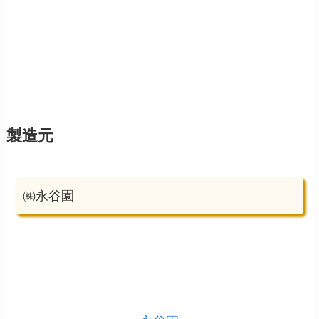
製造元
㈱永谷園