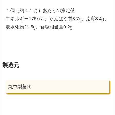
１個（約４１ｇ）あたりの推定値
エネルギー176kcal、たんぱく質3.7g、脂質8.4g、
炭水化物21.5g、食塩相当量0.2g
製造元
丸中製菓㈱